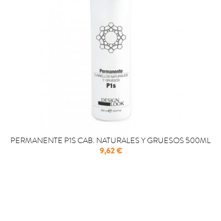
PERMANENTE P1S CAB. NATURALES Y GRUESOS 500ML
Precio
9,62 €

COMPRAR