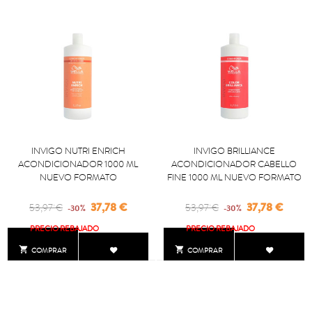
INVIGO NUTRI ENRICH
INVIGO BRILLIANCE
ACONDICIONADOR 1000 ML
ACONDICIONADOR CABELLO
NUEVO FORMATO
FINE 1000 ML NUEVO FORMATO
Regular
Precio
Regular
Precio
37,78 €
37,78 €
53,97 €
53,97 €
-30%
-30%
price
price
PRECIO REBAJADO
PRECIO REBAJADO


COMPRAR
COMPRAR