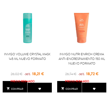
INVIGO VOLUME CRYSTAL MASK
INVIGO NUTRI ENRICH CREMA
145 ML NUEVO FORMATO
ANTI-ENCRESPAMIENTO 150 ML
NUEVO FORMATO
Regular
Precio
Regular
Precio
18,21 €
18,72 €
26,02 €
26,74 €
-30%
-30%
price
price
PRECIO REBAJADO
PRECIO REBAJADO


COMPRAR
COMPRAR