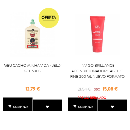
OFERTA
MEU CACHO MINHA VIDA - JELLY
INVIGO BRILLIANCE
GEL 500G
ACONDICIONADOR CABELLO
FINE 200 ML NUEVO FORMATO
Precio
Regular
Precio
12,79 €
15,08 €
21,54 €
-30%
price
PRECIO REBAJADO


COMPRAR
COMPRAR