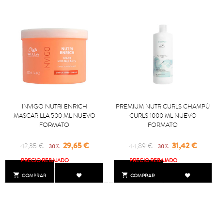
INVIGO NUTRI ENRICH
PREMIUM NUTRICURLS CHAMPÚ
MASCARILLA 500 ML NUEVO
CURLS 1000 ML NUEVO
FORMATO
FORMATO
Regular
Precio
Regular
Precio
29,65 €
31,42 €
42,35 €
44,89 €
-30%
-30%
price
price
PRECIO REBAJADO
PRECIO REBAJADO


COMPRAR
COMPRAR