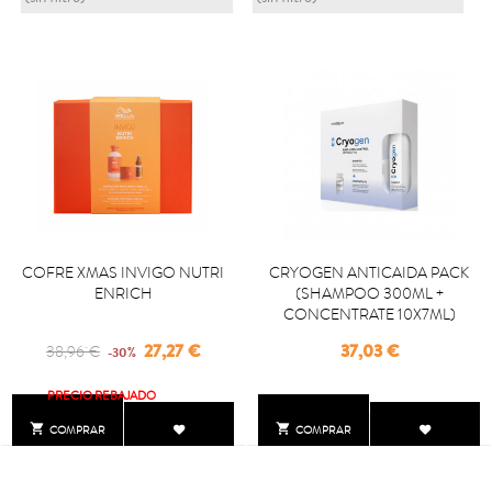
COFRE XMAS INVIGO NUTRI
CRYOGEN ANTICAIDA PACK
ENRICH
(SHAMPOO 300ML +
CONCENTRATE 10X7ML)
Regular
Precio
Precio
27,27 €
37,03 €
38,96 €
-30%
price
PRECIO REBAJADO


COMPRAR
COMPRAR