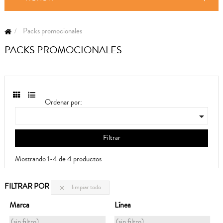
Packs promocionales
PACKS PROMOCIONALES
Ordenar por:

Filtrar
Mostrando 1-4 de 4 productos
FILTRAR POR
limpiar todo

Marca
Línea
(sin filtro)
(sin filtro)