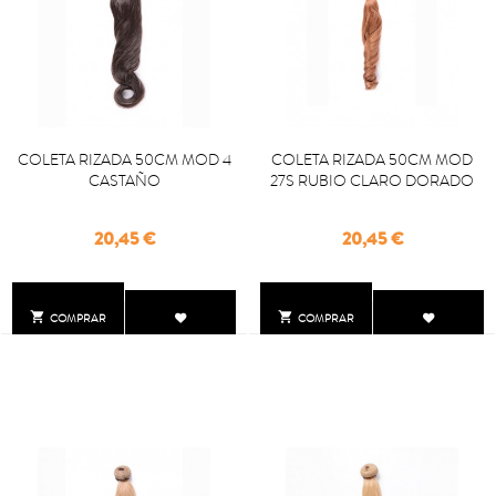
COLETA RIZADA 50CM MOD 4
COLETA RIZADA 50CM MOD
CASTAÑO
27S RUBIO CLARO DORADO
Precio
Precio
20,45 €
20,45 €


COMPRAR
COMPRAR