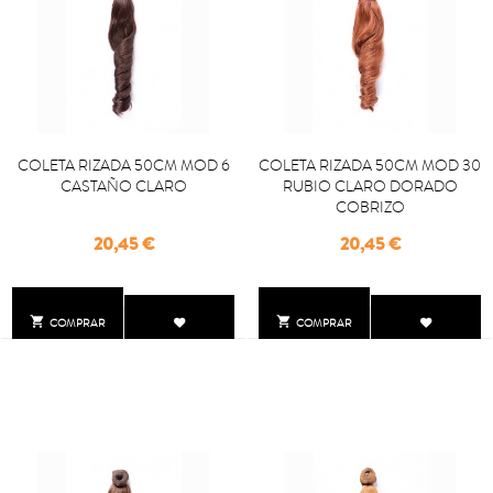
COLETA RIZADA 50CM MOD 6
COLETA RIZADA 50CM MOD 30
CASTAÑO CLARO
RUBIO CLARO DORADO
COBRIZO
Precio
Precio
20,45 €
20,45 €


COMPRAR
COMPRAR