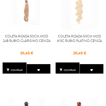
COLETA RIZADA 50CM MOD
COLETA RIZADA 50CM MOD
24B RUBIO CLARISIMO CENIZA
613C RUBIO PLATINO CENIZA
Precio
Precio
20,45 €
20,45 €


COMPRAR
COMPRAR