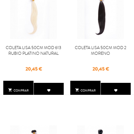
COLETA LISA 50CM MOD 613
COLETA LISA 50CM MOD 2
RUBIO PLATINO NATURAL
MORENO
Precio
Precio
20,45 €
20,45 €


COMPRAR
COMPRAR