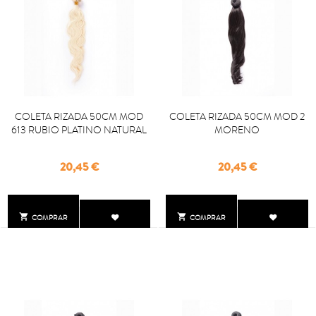
COLETA RIZADA 50CM MOD
COLETA RIZADA 50CM MOD 2
613 RUBIO PLATINO NATURAL
MORENO
Precio
Precio
20,45 €
20,45 €


COMPRAR
COMPRAR