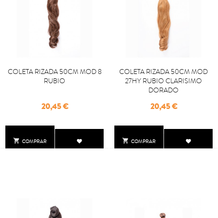
COLETA RIZADA 50CM MOD 8
COLETA RIZADA 50CM MOD
RUBIO
27HY RUBIO CLARISIMO
DORADO
Precio
Precio
20,45 €
20,45 €


COMPRAR
COMPRAR