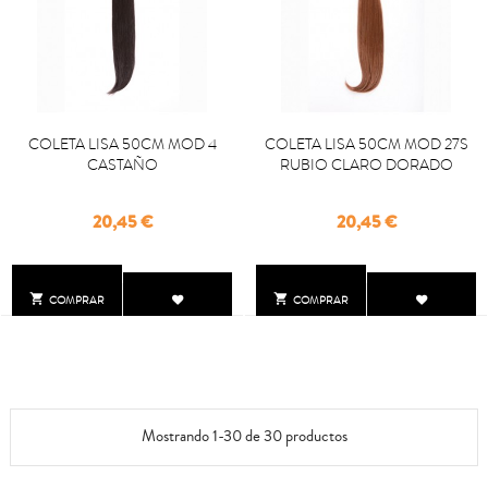
COLETA LISA 50CM MOD 4
COLETA LISA 50CM MOD 27S
CASTAÑO
RUBIO CLARO DORADO
Precio
Precio
20,45 €
20,45 €


COMPRAR
COMPRAR
Mostrando 1-30 de 30 productos