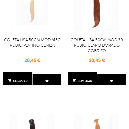
COLETA LISA 50CM MOD 613C
COLETA LISA 50CM MOD 30
RUBIO PLATINO CENIZA
RUBIO CLARO DORADO
COBRIZO
Precio
Precio
20,45 €
20,45 €


COMPRAR
COMPRAR