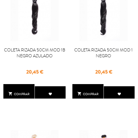
COLETA RIZADA 50CM MOD 1B
COLETA RIZADA 50CM MOD 1
NEGRO AZULADO
NEGRO
Precio
Precio
20,45 €
20,45 €


COMPRAR
COMPRAR