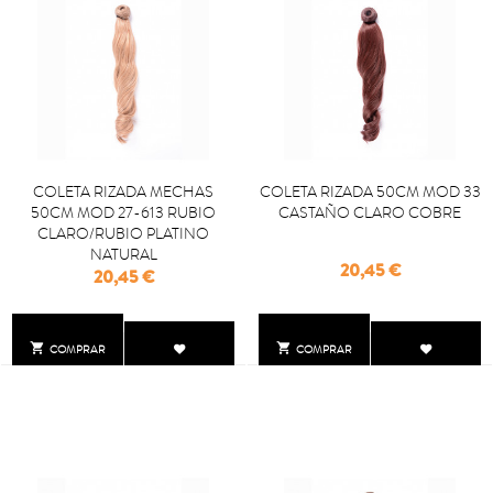
COLETA RIZADA MECHAS
COLETA RIZADA 50CM MOD 33
50CM MOD 27-613 RUBIO
CASTAÑO CLARO COBRE
CLARO/RUBIO PLATINO
NATURAL
Precio
20,45 €
Precio
20,45 €


COMPRAR
COMPRAR