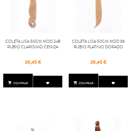
COLETA LISA 50CM MOD 24B
COLETA LISA 50CM MOD 86
RUBIO CLARISIMO CENIZA
RUBIO PLATINO DORADO
Precio
Precio
20,45 €
20,45 €


COMPRAR
COMPRAR