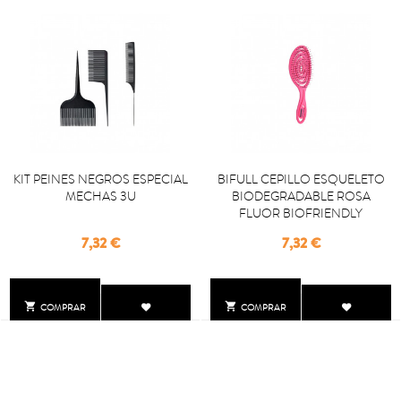
KIT PEINES NEGROS ESPECIAL
BIFULL CEPILLO ESQUELETO
MECHAS 3U
BIODEGRADABLE ROSA
FLUOR BIOFRIENDLY
Precio
Precio
7,32 €
7,32 €


COMPRAR
COMPRAR