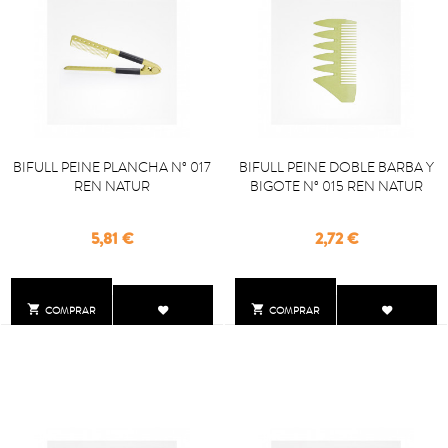
BIFULL PEINE PLANCHA Nº 017
BIFULL PEINE DOBLE BARBA Y
REN NATUR
BIGOTE Nº 015 REN NATUR
Precio
Precio
5,81 €
2,72 €


COMPRAR
COMPRAR