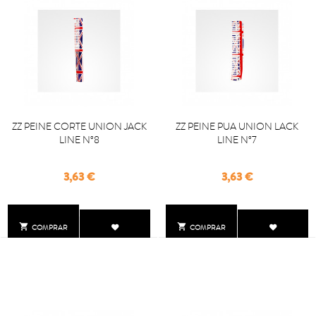
ZZ PEINE CORTE UNION JACK
ZZ PEINE PUA UNION LACK
LINE Nº8
LINE Nº7
Precio
Precio
3,63 €
3,63 €


COMPRAR
COMPRAR