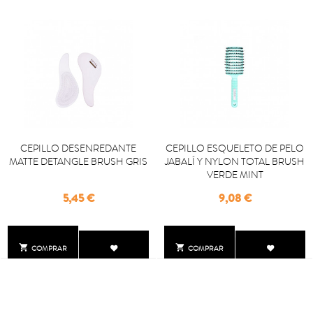
CEPILLO DESENREDANTE
CEPILLO ESQUELETO DE PELO
MATTE DETANGLE BRUSH GRIS
JABALÍ Y NYLON TOTAL BRUSH
VERDE MINT
Precio
Precio
5,45 €
9,08 €


COMPRAR
COMPRAR