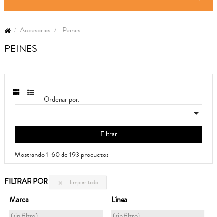
Accesorios
Peines
PEINES
Ordenar por:

Filtrar
Mostrando 1-60 de 193 productos
FILTRAR POR
limpiar todo

Marca
Línea
(sin filtro)
(sin filtro)