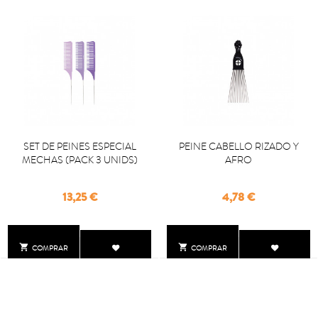
SET DE PEINES ESPECIAL
PEINE CABELLO RIZADO Y
MECHAS (PACK 3 UNIDS)
AFRO
Precio
Precio
13,25 €
4,78 €


COMPRAR
COMPRAR