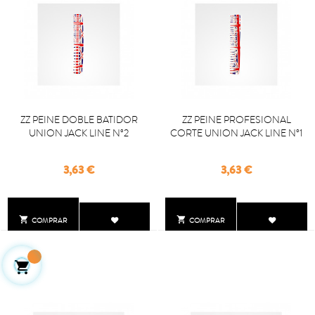
ZZ PEINE DOBLE BATIDOR
ZZ PEINE PROFESIONAL
UNION JACK LINE Nº2
CORTE UNION JACK LINE Nº1
Precio
Precio
3,63 €
3,63 €


COMPRAR
COMPRAR
