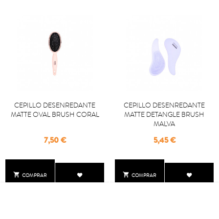
CEPILLO DESENREDANTE
CEPILLO DESENREDANTE
MATTE OVAL BRUSH CORAL
MATTE DETANGLE BRUSH
MALVA
Precio
Precio
7,50 €
5,45 €


COMPRAR
COMPRAR