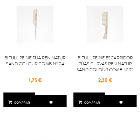
BIFULL PEINE PÚA REN NATUR
BIFULL PEINE ESCARPIDOR
SAND COLOUR COMB Nº 04
PÚAS CURVAS REN NATUR
SAND COLOUR COMB Nº02
Precio
Precio
1,75 €
2,30 €


COMPRAR
COMPRAR