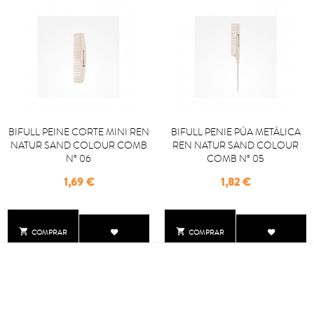
BIFULL PEINE CORTE MINI REN
BIFULL PENIE PÚA METÁLICA
NATUR SAND COLOUR COMB
REN NATUR SAND COLOUR
Nº 06
COMB Nº 05
Precio
Precio
1,69 €
1,82 €


COMPRAR
COMPRAR