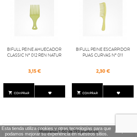
BIFULL PEINE AHUECADOR
BIFULL PEINE ESCARPIDOR
CLASSIC Nº 012 REN NATUR
PUAS CURVAS Nº 011
Precio
Precio
3,15 €
2,30 €


COMPRAR
COMPRAR
Esta tienda utiliza cookies y otras tecnologías para que
Mostrando 1-60 de 193 productos
aceptar
podamos mejorar su experiencia en nuestros sitios.