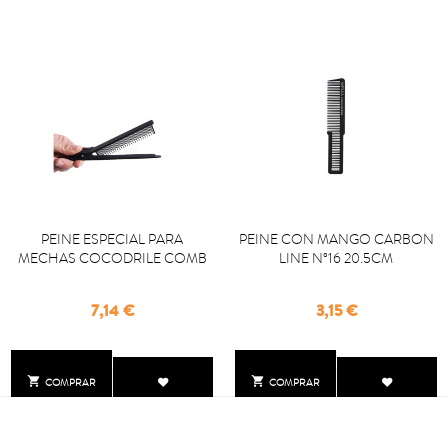
PEINE ESPECIAL PARA
PEINE CON MANGO CARBON
MECHAS COCODRILE COMB
LINE Nº16 20.5CM
Precio
Precio
7,14 €
3,15 €


COMPRAR
COMPRAR