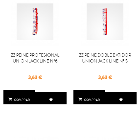
ZZ PEINE PROFESIONAL
ZZ PEINE DOBLE BATIDOR
UNION JACK LINE Nº6
UNION JACK LINE Nº 5
Precio
Precio
3,63 €
3,63 €


COMPRAR
COMPRAR