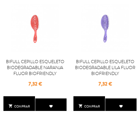
BIFULL CEPILLO ESQUELETO
BIFULL CEPILLO ESQUELETO
BIODEGRADABLE NARANJA
BIODEGRADABLE LILA FLUOR
FLUOR BIOFRIENDLY
BIOFRIENDLY
Precio
Precio
7,32 €
7,32 €


COMPRAR
COMPRAR