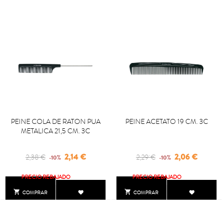
PEINE COLA DE RATON PUA
PEINE ACETATO 19 CM. 3C
METALICA 21,5 CM. 3C
Regular
Precio
Regular
Precio
2,14 €
2,06 €
2,38 €
2,29 €
-10%
-10%
price
price
PRECIO REBAJADO
PRECIO REBAJADO


COMPRAR
COMPRAR