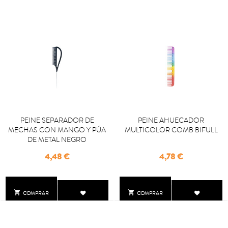
PEINE SEPARADOR DE
PEINE AHUECADOR
MECHAS CON MANGO Y PÚA
MULTICOLOR COMB BIFULL
DE METAL NEGRO
Precio
Precio
4,48 €
4,78 €


COMPRAR
COMPRAR