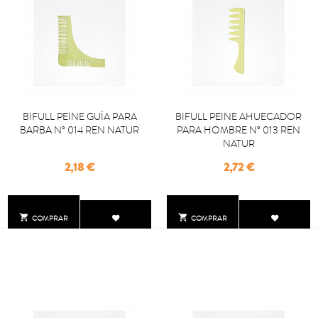
BIFULL PEINE GUÍA PARA
BIFULL PEINE AHUECADOR
BARBA Nº 014 REN NATUR
PARA HOMBRE Nº 013 REN
NATUR
Precio
Precio
2,18 €
2,72 €


COMPRAR
COMPRAR