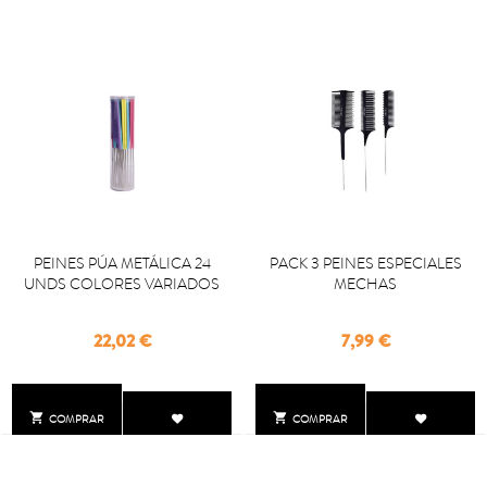
PEINES PÚA METÁLICA 24
PACK 3 PEINES ESPECIALES
UNDS COLORES VARIADOS
MECHAS
Precio
Precio
22,02 €
7,99 €


COMPRAR
COMPRAR