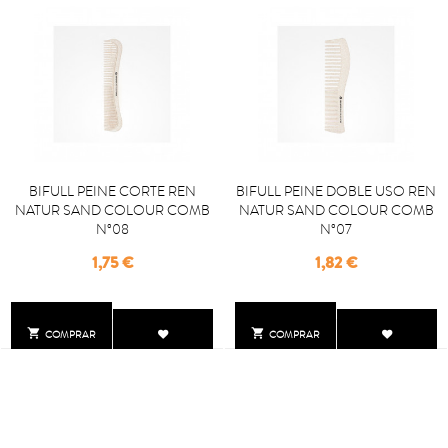
BIFULL PEINE CORTE REN
BIFULL PEINE DOBLE USO REN
NATUR SAND COLOUR COMB
NATUR SAND COLOUR COMB
Nº08
Nº07
Precio
Precio
1,75 €
1,82 €


COMPRAR
COMPRAR