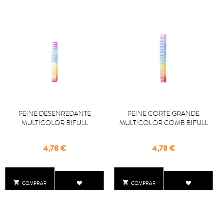
PEINE DESENREDANTE
PEINE CORTE GRANDE
MULTICOLOR BIFULL
MULTICOLOR COMB BIFULL
Precio
Precio
4,78 €
4,78 €


COMPRAR
COMPRAR