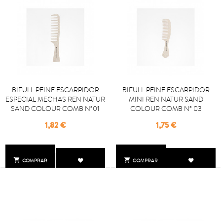
BIFULL PEINE ESCARPIDOR
BIFULL PEINE ESCARPIDOR
ESPECIAL MECHAS REN NATUR
MINI REN NATUR SAND
SAND COLOUR COMB Nº01
COLOUR COMB Nº 03
Precio
Precio
1,82 €
1,75 €


COMPRAR
COMPRAR