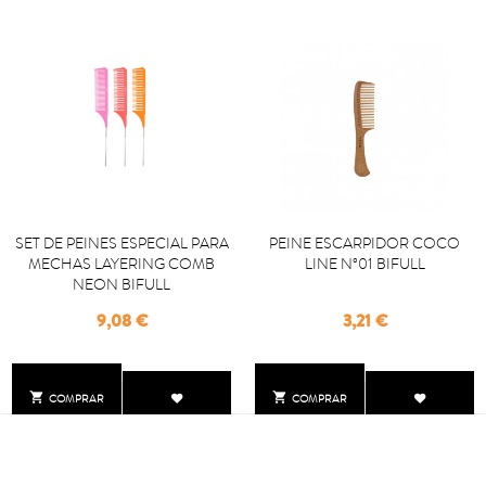
SET DE PEINES ESPECIAL PARA
PEINE ESCARPIDOR COCO
MECHAS LAYERING COMB
LINE Nº01 BIFULL
NEON BIFULL
Precio
Precio
9,08 €
3,21 €


COMPRAR
COMPRAR