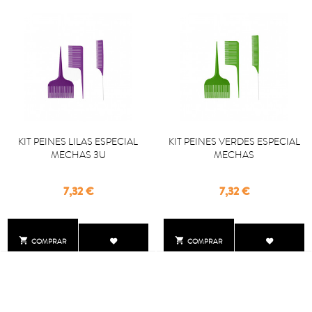
KIT PEINES LILAS ESPECIAL
KIT PEINES VERDES ESPECIAL
MECHAS 3U
MECHAS
Precio
Precio
7,32 €
7,32 €


COMPRAR
COMPRAR