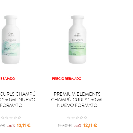
REBAJADO
PRECIO REBAJADO

PRAR
COMPRAR
ICURLS CHAMPÚ
PREMIUM ELEMENTS
S 250 ML NUEVO
CHAMPÚ CURLS 250 ML
FORMATO
NUEVO FORMATO
lar
Precio
Regular
Precio
12,11 €
12,11 €
0 €
17,30 €
-30%
-30%
e
price