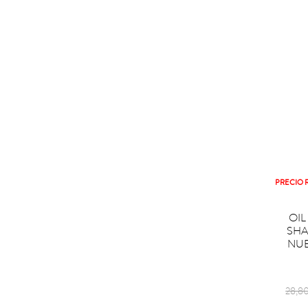
PRECIO 

COM
OIL
SHA
NU
Regu
28,8
price