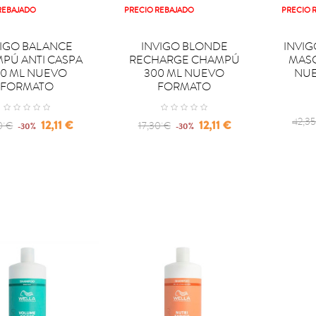
REBAJADO
PRECIO REBAJADO
PRECIO 


PRAR
COMPRAR
COM
VIGO BALANCE
INVIGO BLONDE
INVIG
PÚ ANTI CASPA
RECHARGE CHAMPÚ
MASC
0 ML NUEVO
300 ML NUEVO
NU
FORMATO
FORMATO
Regu
42,3
lar
Precio
Regular
Precio
12,11 €
12,11 €
0 €
17,30 €
-30%
-30%
price
e
price