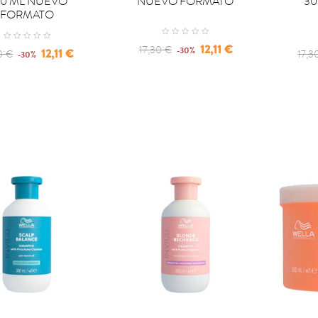
0 ML NUEVO
NUEVO FORMATO
30
FORMATO
Regular
Precio
12,11 €
17,30 €
-30%
lar
Precio
Regu
12,11 €
0 €
17,3
-30%
price
e
pric