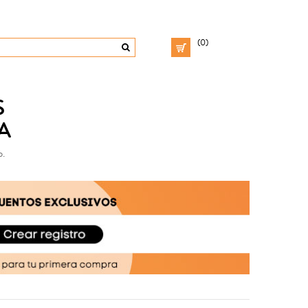
(0)
S
A
o.