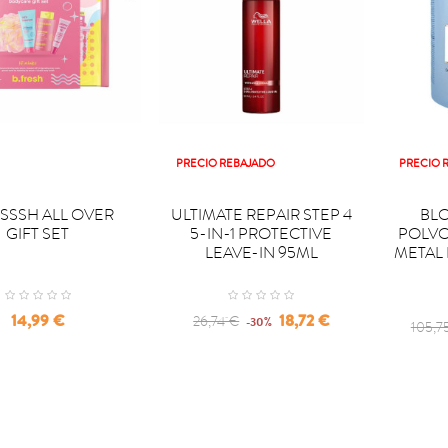
PRECIO REBAJADO
PRECIO 


PRAR
COMPRAR
COM
SSSH ALL OVER
ULTIMATE REPAIR STEP 4
BLO
GIFT SET
5-IN-1 PROTECTIVE
POLV
LEAVE-IN 95ML
METAL
Precio
Regular
Precio
14,99 €
18,72 €
26,74 €
-30%
Regul
105,7
price
price