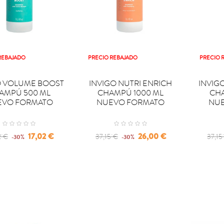
REBAJADO
PRECIO REBAJADO
PRECIO 


PRAR
COMPRAR
COM
O VOLUME BOOST
INVIGO NUTRI ENRICH
INVIG
AMPÚ 500 ML
CHAMPÚ 1000 ML
CHA
EVO FORMATO
NUEVO FORMATO
NU
lar
Precio
Regular
Precio
Regu
17,02 €
26,00 €
2 €
37,15 €
37,15
-30%
-30%
price
price