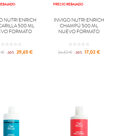
REBAJADO
PRECIO REBAJADO

PRAR
COMPRAR
O NUTRI ENRICH
INVIGO NUTRI ENRICH
ARILLA 500 ML
CHAMPÚ 500 ML
EVO FORMATO
NUEVO FORMATO
lar
Precio
Regular
Precio
29,65 €
17,02 €
5 €
24,32 €
-30%
-30%
price