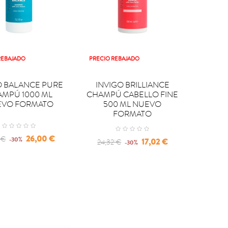
REBAJADO
PRECIO REBAJADO

PRAR
COMPRAR
O BALANCE PURE
INVIGO BRILLIANCE
MPÚ 1000 ML
CHAMPÚ CABELLO FINE
EVO FORMATO
500 ML NUEVO
FORMATO
lar
Precio
26,00 €
 €
-30%
Regular
Precio
17,02 €
24,32 €
-30%
price