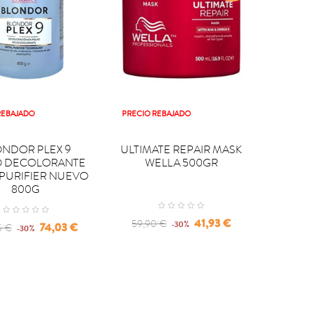
REBAJADO
PRECIO REBAJADO

PRAR
COMPRAR
NDOR PLEX 9
ULTIMATE REPAIR MASK
O DECOLORANTE
WELLA 500GR
 PURIFIER NUEVO
800G
Regular
Precio
41,93 €
59,90 €
-30%
ar
Precio
74,03 €
5 €
-30%
price