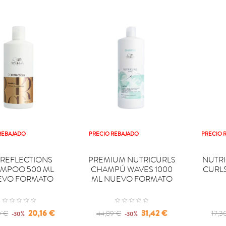
REBAJADO
PRECIO REBAJADO
PRECIO 


PRAR
COMPRAR
COM
 REFLECTIONS
PREMIUM NUTRICURLS
NUTR
MPOO 500 ML
CHAMPÚ WAVES 1000
CURL
EVO FORMATO
ML NUEVO FORMATO
lar
Precio
Regular
Precio
Regu
20,16 €
31,42 €
0 €
44,89 €
17,3
-30%
-30%
price
pric