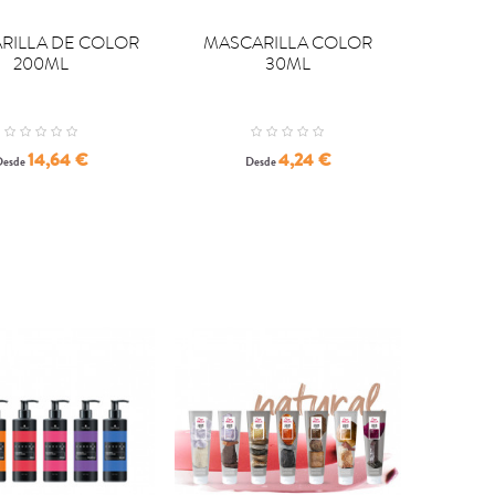

PRAR
COMPRAR
RILLA DE COLOR
MASCARILLA COLOR
200ML
30ML
Precio
Precio
14,64 €
4,24 €
Desde
Desde