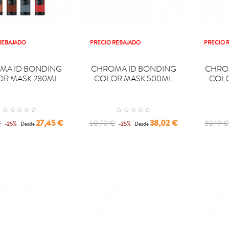
REBAJADO
PRECIO REBAJADO
PRECIO 


PRAR
COMPRAR
COM
MA ID BONDING
CHROMA ID BONDING
CHRO
R MASK 280ML
COLOR MASK 500ML
COLO
r
Precio
Regular
Precio
Regula
27,45 €
38,02 €
€
50,70 €
30,19 €
-25%
-25%
Desde
Desde
price
price