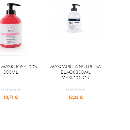

PRAR
COMPRAR
 MASK ROSA .005
MASCARILLA NUTRITIVA
300ML
BLACK 300ML
MASKCOLOR
Precio
Precio
10,71 €
12,22 €