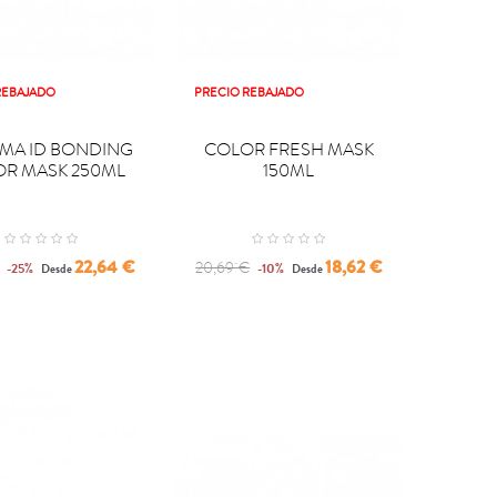
REBAJADO
PRECIO REBAJADO

PRAR
COMPRAR
MA ID BONDING
COLOR FRESH MASK
R MASK 250ML
150ML
r
Precio
Regular
Precio
22,64 €
18,62 €
20,69 €
-25%
-10%
Desde
Desde
price