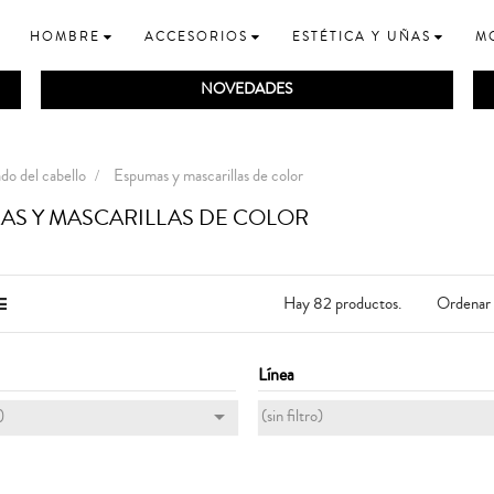
HOMBRE
ACCESORIOS
ESTÉTICA Y UÑAS
M
NOVEDADES
do del cabello
Espumas y mascarillas de color
AS Y MASCARILLAS DE COLOR
Ordenar 
Hay 82 productos.
Línea

)
(sin filtro)