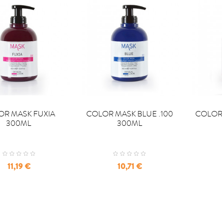


PRAR
COMPRAR
COM
OR MASK FUXIA
COLOR MASK BLUE .100
COLOR
300ML
300ML
Precio
Precio
11,19 €
10,71 €