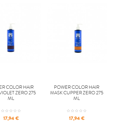

PRAR
COMPRAR
R COLOR HAIR
POWER COLOR HAIR
VIOLET ZERO 275
MASK CUPPER ZERO 275
ML
ML
Precio
Precio
17,94 €
17,94 €