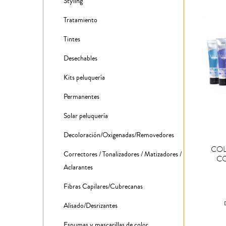
Styling
Tratamiento
Tintes
Desechables
Kits peluquería
Permanentes
Solar peluquería
Decoloración/Oxigenadas/Removedores

COM
COL
Correctores / Tonalizadores / Matizadores /
C
Aclarantes
Fibras Capilares/Cubrecanas
Alisado/Desrizantes
Espumas y mascarillas de color