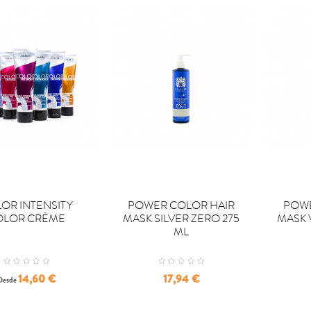


PRAR
COMPRAR
COM
OR INTENSITY
POWER COLOR HAIR
POWE
OLOR CRÉME
MASK SILVER ZERO 275
MASK 
ML
Precio
Precio
14,60 €
17,94 €
Desde