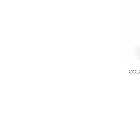

COM
COL