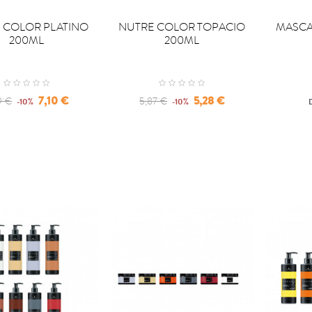


PRAR
COMPRAR
COM
 COLOR PLATINO
NUTRE COLOR TOPACIO
MASCA
200ML
200ML
ular
Precio
Regular
Precio
7,10 €
5,28 €
9 €
5,87 €
-10%
-10%
ce
price