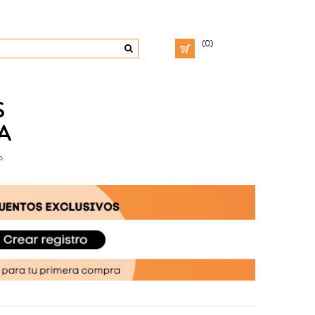
(0)
S
A
o.