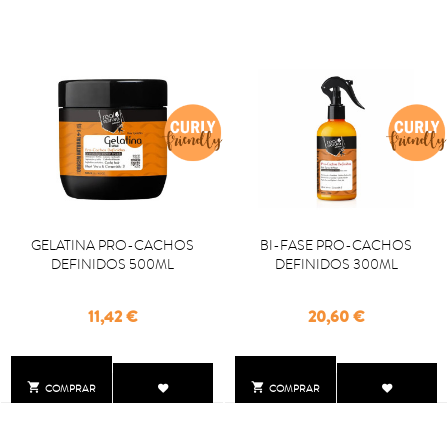
GELATINA PRO-CACHOS
BI-FASE PRO-CACHOS
DEFINIDOS 500ML
DEFINIDOS 300ML
Precio
Precio
11,42 €
20,60 €


COMPRAR
COMPRAR