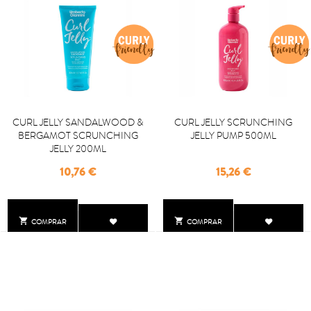
CURL JELLY SANDALWOOD &
CURL JELLY SCRUNCHING
BERGAMOT SCRUNCHING
JELLY PUMP 500ML
JELLY 200ML
Precio
Precio
10,76 €
15,26 €


COMPRAR
COMPRAR