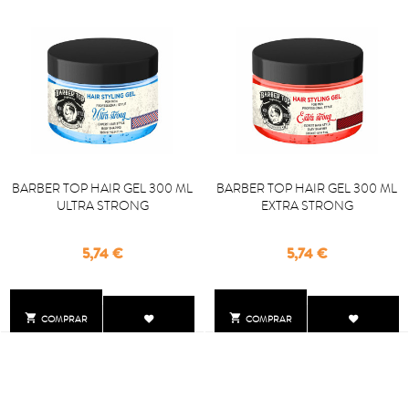
BARBER TOP HAIR GEL 300 ML
BARBER TOP HAIR GEL 300 ML
ULTRA STRONG
EXTRA STRONG
Precio
Precio
5,74 €
5,74 €


COMPRAR
COMPRAR