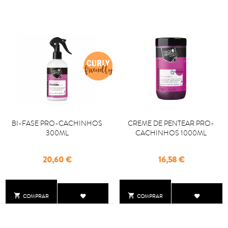
BI-FASE PRO-CACHINHOS
CREME DE PENTEAR PRO-
300ML
CACHINHOS 1000ML
Precio
Precio
20,60 €
16,58 €


COMPRAR
COMPRAR