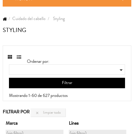
Cuidado del cabello
Styling
STYLING
Ordenar por:

Filtrar
Mostrando 1-60 de 627 productos
FILTRAR POR
limpiar todo

Marca
Línea
(sin filtro)
(sin filtro)