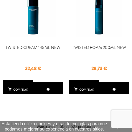
TWISTED CREAM 145ML NEW
TWISTED FOAM 200ML NEW
Precio
Precio
32,48 €
28,73 €


COMPRAR
COMPRAR
Esta tienda utiliza cookies y otras tecnologías para que
Mostrando 1-60 de 627 productos
aceptar
podamos mejorar su experiencia en nuestros sitios.