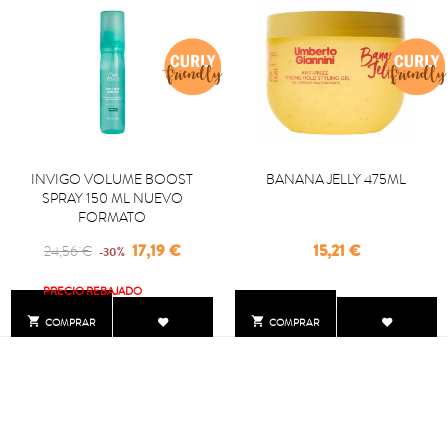
INVIGO VOLUME BOOST
BANANA JELLY 475ML
SPRAY 150 ML NUEVO
FORMATO
Regular
Precio
Precio
17,19 €
15,21 €
24,56 €
-30%
price
PRECIO REBAJADO


COMPRAR
COMPRAR