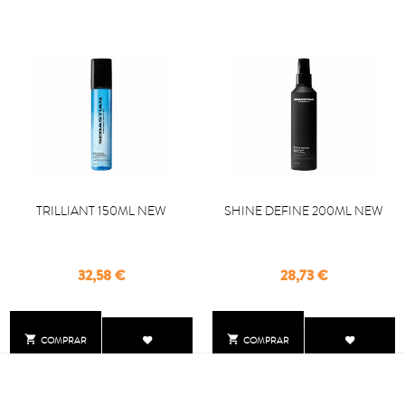
TRILLIANT 150ML NEW
SHINE DEFINE 200ML NEW
Precio
Precio
32,58 €
28,73 €


COMPRAR
COMPRAR