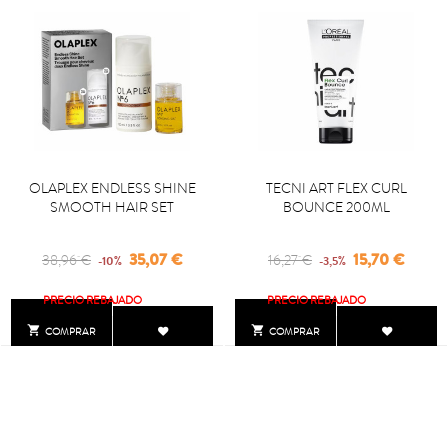
OLAPLEX ENDLESS SHINE
TECNI ART FLEX CURL
SMOOTH HAIR SET
BOUNCE 200ML
Regular
Precio
Regular
Precio
35,07 €
15,70 €
38,96 €
16,27 €
-10%
-3,5%
price
price
PRECIO REBAJADO
PRECIO REBAJADO


COMPRAR
COMPRAR