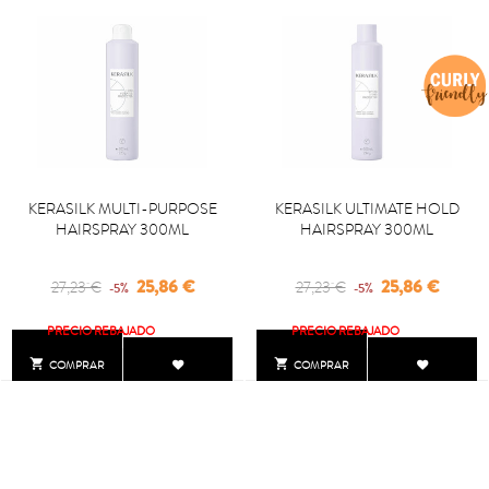
KERASILK MULTI-PURPOSE
KERASILK ULTIMATE HOLD
HAIRSPRAY 300ML
HAIRSPRAY 300ML
Regular
Precio
Regular
Precio
25,86 €
25,86 €
27,23 €
27,23 €
-5%
-5%
price
price
PRECIO REBAJADO
PRECIO REBAJADO


COMPRAR
COMPRAR