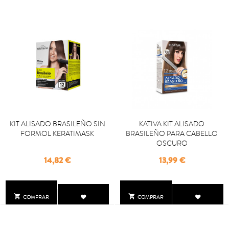
KIT ALISADO BRASILEÑO SIN
KATIVA KIT ALISADO
FORMOL KERATIMASK
BRASILEÑO PARA CABELLO
OSCURO
Precio
Precio
14,82 €
13,99 €


COMPRAR
COMPRAR