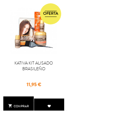
OFERTA
KATIVA KIT ALISADO
BRASILEÑO
Precio
11,95 €

COMPRAR