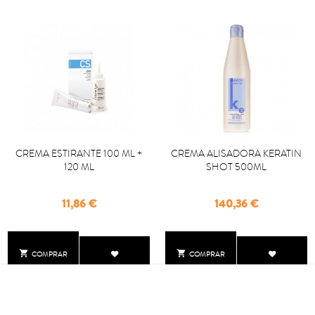
CREMA ESTIRANTE 100 ML +
CREMA ALISADORA KERATIN
120 ML
SHOT 500ML
Precio
Precio
11,86 €
140,36 €


COMPRAR
COMPRAR