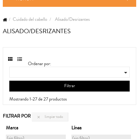
Cuidado del cabello
Alisado/Desrizantes
ALISADO/DESRIZANTES
Ordenar por:

Filtrar
Mostrando 1-27 de 27 productos
FILTRAR POR
limpiar todo

Marca
Línea
(sin filtro)
(sin filtro)