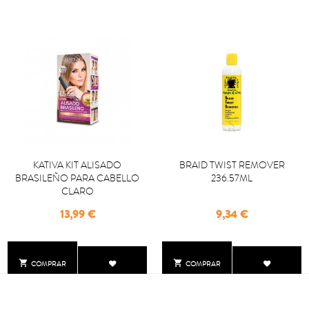
KATIVA KIT ALISADO
BRAID TWIST REMOVER
BRASILEÑO PARA CABELLO
236.57ML
CLARO
Precio
Precio
13,99 €
9,34 €


COMPRAR
COMPRAR