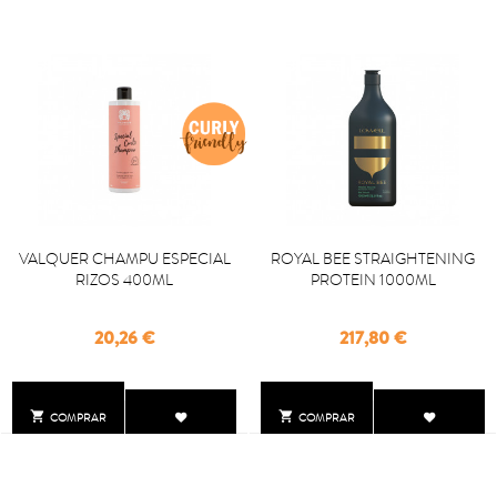
VALQUER CHAMPU ESPECIAL
ROYAL BEE STRAIGHTENING
RIZOS 400ML
PROTEIN 1000ML
Precio
Precio
20,26 €
217,80 €


COMPRAR
COMPRAR