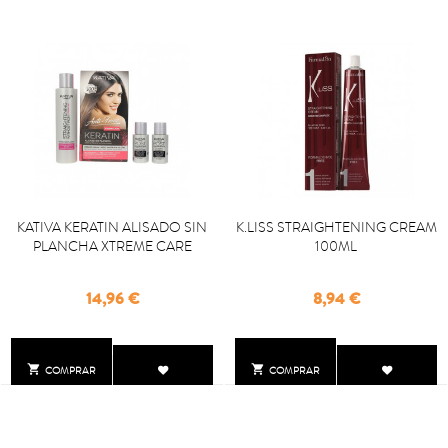
KATIVA KERATIN ALISADO SIN
K.LISS STRAIGHTENING CREAM
PLANCHA XTREME CARE
100ML
Precio
Precio
14,96 €
8,94 €


COMPRAR
COMPRAR