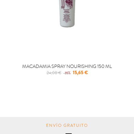
MACADAMIA SPRAY NOURISHING 150 ML
Regular
Precio
15,65 €
24,08 €
-35%
price
PRECIO REBAJADO

COMPRAR
ENVÍO GRATUITO