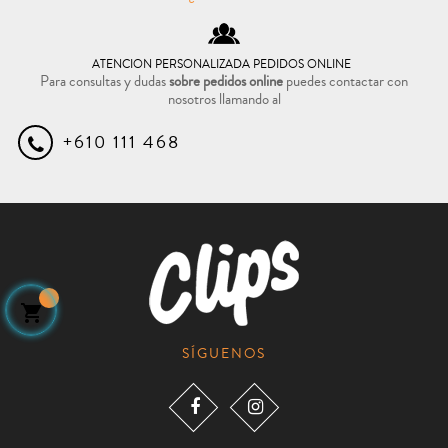
ATENCION PERSONALIZADA PEDIDOS ONLINE
Para consultas y dudas
sobre pedidos online
puedes contactar con
nosotros llamando al
+610 111 468

SÍGUENOS