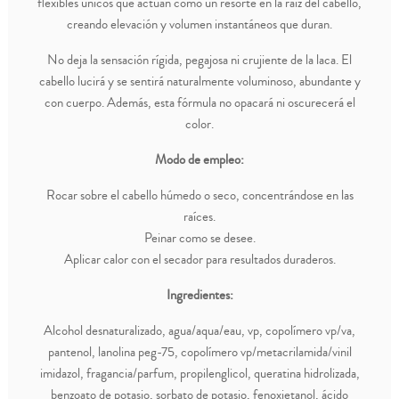
flexibles únicos que actúan como un resorte en la raíz del cabello,
creando elevación y volumen instantáneos que duran.
No deja la sensación rígida, pegajosa ni crujiente de la laca. El
cabello lucirá y se sentirá naturalmente voluminoso, abundante y
con cuerpo. Además, esta fórmula no opacará ni oscurecerá el
color.
Modo de empleo:
Rocar sobre el cabello húmedo o seco, concentrándose en las
raíces.
Peinar como se desee.
Aplicar calor con el secador para resultados duraderos.
Ingredientes:
Alcohol desnaturalizado, agua/aqua/eau, vp, copolímero vp/va,
pantenol, lanolina peg-75, copolímero vp/metacrilamida/vinil
imidazol, fragancia/parfum, propilenglicol, queratina hidrolizada,
benzoato de potasio, sorbato de potasio, fenoxietanol, ácido