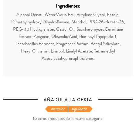
Ingredientes:
Alcohol Denat., Water/Aqua/Eau, Butylene Glycol, Ectoin,
Dimethylhydroxy Dihydroflavone, Menthol, PPG-26-Buteth-26,
PEG-40 Hydrogenated Castor Oil, Saccharomyces Cerevisiae
Extract, Apigenin, Oleanolic Acid, Biotinoyl Tripeptide-1,
Lactobacillus Ferment, Fragrance/Parfum, Benzyl Salicylate,
Hexyl Cinnamal, Linalool, Linalyl Acetate, Tetramethyl
Acetyloctahydronaphthalenes.
AÑADIR A LA CESTA
anterior
siguiente
16 otros productos de la misma categoría: