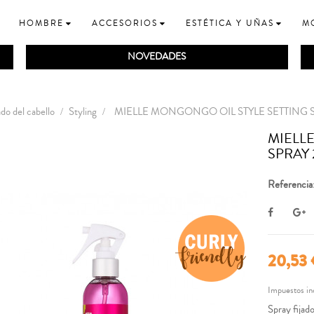
HOMBRE
ACCESORIOS
ESTÉTICA Y UÑAS
M
NOVEDADES
do del cabello
Styling
MIELLE MONGONGO OIL STYLE SETTING 
MIELL
SPRAY
Referencia
20,53
Impuestos in
Spray fijado