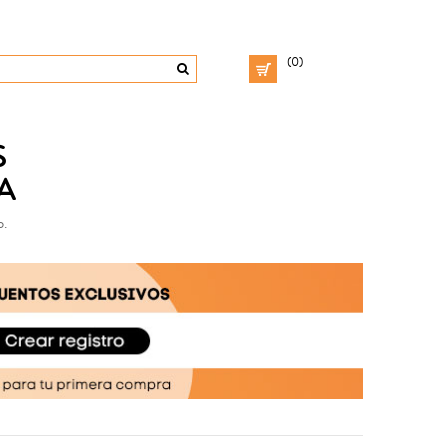
(0)
S
A
o.