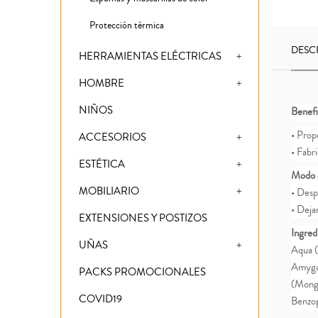
Protección térmica
DESC
HERRAMIENTAS ELÉCTRICAS
HOMBRE
NIÑOS
Benefi
• Propo
ACCESORIOS
• Fabr
ESTÉTICA
Modo 
MOBILIARIO
• Desp
• Deja
EXTENSIONES Y POSTIZOS
Ingred
UÑAS
Aqua (
Amygad
PACKS PROMOCIONALES
(Mongo
COVID19
Benzo