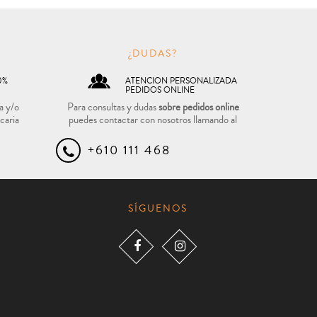
O
¿DUDAS?
0%
ATENCION PERSONALIZADA
PEDIDOS ONLINE
a y/o
Para consultas y dudas
sobre pedidos online
caria
puedes contactar con nosotros llamando al
+610 111 468
SÍGUENOS