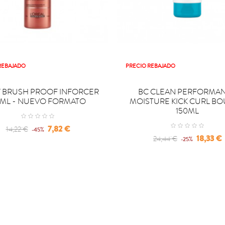
REBAJADO
PRECIO REBAJADO

OMPRAR
COMPRAR
Y BRUSH PROOF INFORCER
BC CLEAN PERFORMA
ML - NUEVO FORMATO
MOISTURE KICK CURL B
150ML
Regular
Precio
7,82 €
14,22 €
-45%
Regular
Precio
18,33 €
24,44 €
price
-25%
price