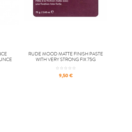


COMPRAR
C
NCE
RUDE MOOD MATTE FINISH PASTE
FLU
OUNCE
WITH VERY STRONG FIX 75G
KERA
Precio
9,50 €