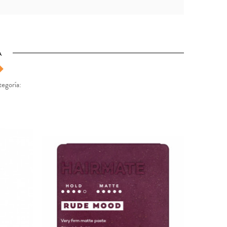
A
tegoría: