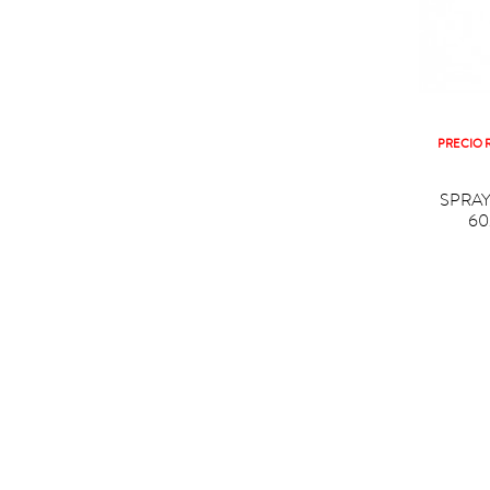
PRECIO 

C
SPRA
60