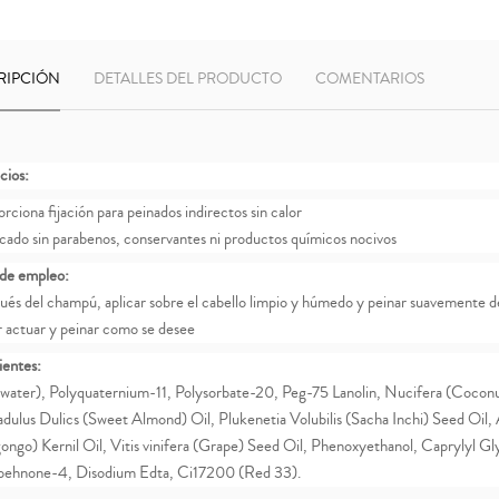
RIPCIÓN
DETALLES DEL PRODUCTO
COMENTARIOS
cios:
rciona fijación para peinados indirectos sin calor
icado sin parabenos, conservantes ni productos químicos nocivos
de empleo:
ués del champú, aplicar sobre el cabello limpio y húmedo y peinar suavemente des
r actuar y peinar como se desee
ientes:
water), Polyquaternium-11, Polysorbate-20, Peg-75 Lanolin, Nucifera (Coconu
ulus Dulics (Sweet Almond) Oil, Plukenetia Volubilis (Sacha Inchi) Seed Oil, 
ngo) Kernil Oil, Vitis vinifera (Grape) Seed Oil, Phenoxyethanol, Caprylyl G
pehnone-4, Disodium Edta, Ci17200 (Red 33).