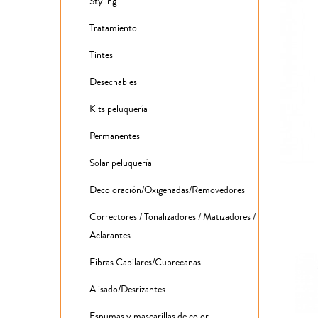
Styling
Tratamiento
Tintes
Desechables
Kits peluquería
Permanentes
Solar peluquería
Decoloración/Oxigenadas/Removedores
Correctores / Tonalizadores / Matizadores /
Aclarantes
Fibras Capilares/Cubrecanas
Alisado/Desrizantes
Espumas y mascarillas de color