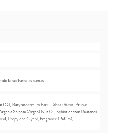
de la raíz hasta las puntas
t) Oil, Butyrospermum Parkii (Shea) Buter, Prunus
Argania Spinosa (Argan) Nut Oil, Schinziophton Rautaneii
lycol, Propylene Glycol, Fragrance (Pafum),