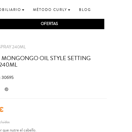
OBILIARIO
MÉTODO CURLY
BLOG
OFERTAS
SPRAY 240ML
E MONGONGO OIL STYLE SETTING
 240ML
: 30695
 €
cluidos
r que nutre el cabello.