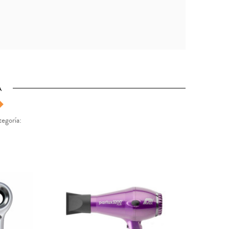
A
tegoría: