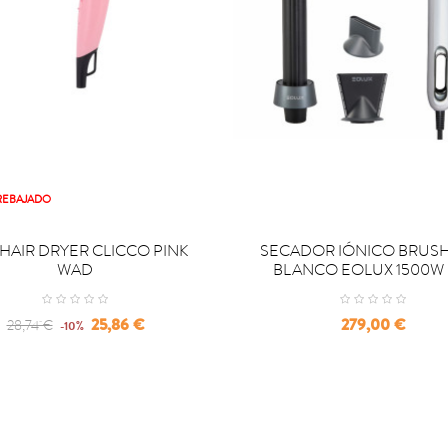
REBAJADO

OMPRAR
COMPRAR
 HAIR DRYER CLICCO PINK
SECADOR IÓNICO BRUS
WAD
BLANCO EOLUX 1500W 
Regular
Precio
Precio
25,86 €
279,00 €
28,74 €
-10%
price