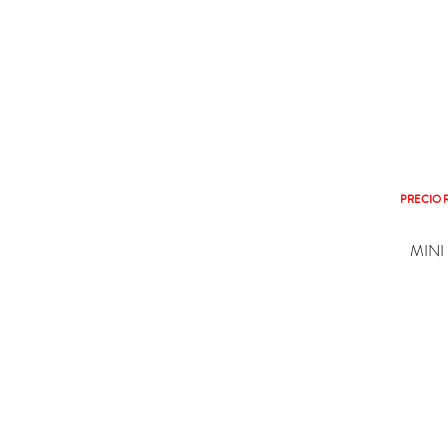
PRECIO 

C
MINI