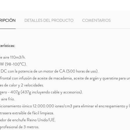
RIPCIÓN
DETALLES DEL PRODUCTO
COMENTARIOS
erísticas:
de aire 110m3/h.
W (98-100°C).
DC con la potencia de un motor de CA (500 horas de uso).
a frontal con infusión de aceite de macadamia, aceite de argán y queratina para un
es de calor y 2 velocidades.
igero - 407g (437g incluyendo cable y accesorios).
 aire frío.
cionamiento iónico 12.000.000 iones/cm3 para eliminar el encrespamiento y la 
 trasera extraíble de fácil limpieza.
ador de enchufe Reino Unido/UE.
profesional de 3 metros.