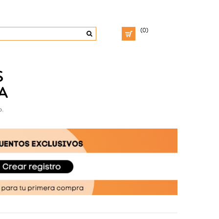
(0)
S
A
o.