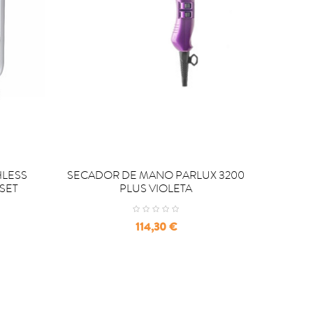
PRECIO 


COMPRAR
C
HLESS
SECADOR DE MANO PARLUX 3200
S
SET
PLUS VIOLETA
Precio
114,30 €