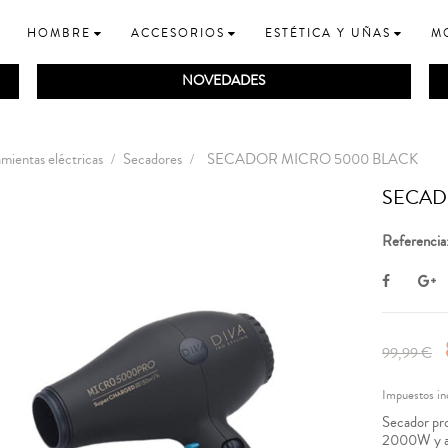
HOMBRE
ACCESORIOS
ESTÉTICA Y UÑAS
M
NOVEDADES
mientas eléctricas
Secadores
SECADOR MICRO 5000 BLACK
SECAD
Referencia
99,99 €
Impuestos in
Secador pro
2000W y ac