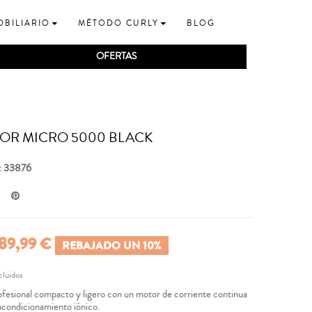
OBILIARIO
MÉTODO CURLY
BLOG
OFERTAS
OR MICRO 5000 BLACK
: 33876
89,99 €
REBAJADO UN 10%
cluidos
fesional compacto y ligero con un motor de corriente continua
ondicionamiento iónico.