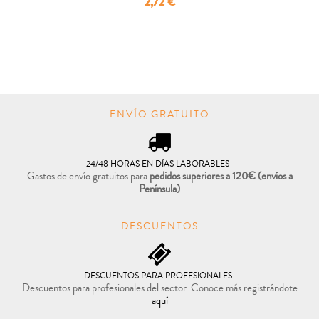
Precio
2,72 €

COMPRAR
ENVÍO GRATUITO
24/48 HORAS EN DÍAS LABORABLES
Gastos de envío gratuitos para
pedidos superiores a 120€
(envíos a
Península)
DESCUENTOS
DESCUENTOS PARA PROFESIONALES
Descuentos para profesionales del sector. Conoce más registrándote
aquí