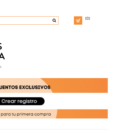
(0)
S
A
o.