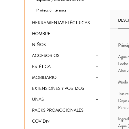
Protección térmica
DESC
HERRAMIENTAS ELÉCTRICAS
HOMBRE
NIÑOS
Princip
ACCESORIOS
Agua d
Leche 
ESTÉTICA
Aloe v
MOBILIARIO
Modo 
EXTENSIONES Y POSTIZOS
Tras re
UÑAS
Dejar 
Para u
PACKS PROMOCIONALES
Ingred
COVID19
Aqua (