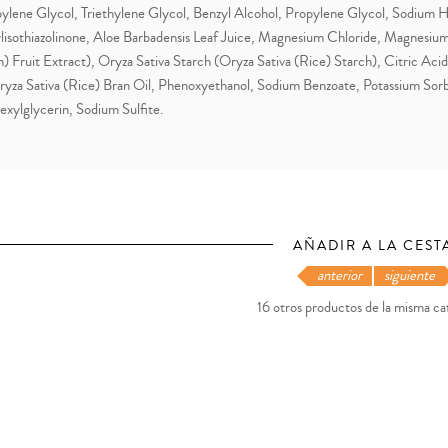
ylene Glycol, Triethylene Glycol, Benzyl Alcohol, Propylene Glycol, Sodium H
isothiazolinone, Aloe Barbadensis Leaf Juice, Magnesium Chloride, Magnesiu
) Fruit Extract), Oryza Sativa Starch (Oryza Sativa (Rice) Starch), Citric Ac
ryza Sativa (Rice) Bran Oil, Phenoxyethanol, Sodium Benzoate, Potassium Sor
exylglycerin, Sodium Sulfite.
AÑADIR A LA CEST
anterior
siguiente
16 otros productos de la misma ca