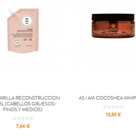

OMPRAR
COMPRAR
ARILLA RECONSTRUCCION
AS I AM COCOSHEA WHIP
ML (CABELLOS GRUESOS-
FINOS Y MEDIOS)
Precio
13,53 €
Precio
7,66 €