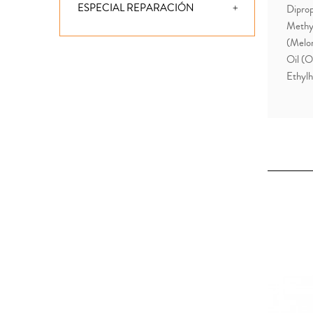
ESPECIAL REPARACIÓN
Diprop
Methyl
(Melon
Oil (O
Ethylh