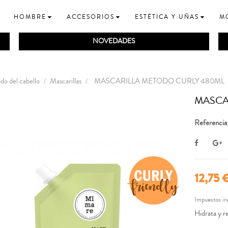
HOMBRE
ACCESORIOS
ESTÉTICA Y UÑAS
M
NOVEDADES
do del cabello
Mascarillas
MASCARILLA METODO CURLY 480ML
MASCA
Referencia
12,75 
Impuestos in
Hidrata y r