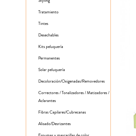
Styling
Tratamiento
Tintes
Desechables
Kits peluquería
Permanentes
Solar peluquería
Decoloración/Oxigenadas/Removedores
Correctores / Tonalizadores / Matizadores /
Aclarantes
Fibras Capilares/Cubrecanas
Alisado/Desrizantes
Espumas y mascarillas de color