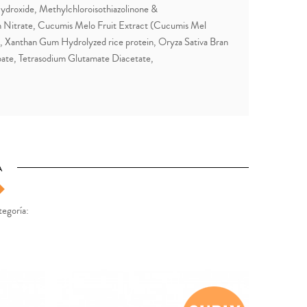
ydroxide, Methylchloroisothiazolinone &
m Nitrate, Cucumis Melo Fruit Extract (Cucumis Mel
id, Xanthan Gum Hydrolyzed rice protein, Oryza Sativa Bran
bate, Tetrasodium Glutamate Diacetate,
A
tegoría: