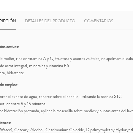
RIPCIÓN
DETALLES DEL PRODUCTO
COMENTARIOS
ios activos:
e melón, rica en vitamina A y C, fructosa y aceites volátiles, no apelmaza el cabe
de arroz integral, minerales y vitamina B6
era, hidratante
de empleo:
tirar el exceso de agua, repartir sobre el cabello, utilizando la técnica STC
actuar entre 5 y 15 minutos.
na hidratación profunda, aplicar la mascarilla sobre medios y puntas antes del lav
ientes:
Water), Cetearyl Alcohol, Cetrimonium Chloride, Dipalmytoylethy Hydoryet