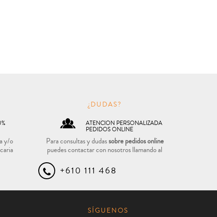
O
¿DUDAS?
0%
ATENCION PERSONALIZADA
PEDIDOS ONLINE
a y/o
Para consultas y dudas
sobre pedidos online
caria
puedes contactar con nosotros llamando al
+610 111 468
SÍGUENOS