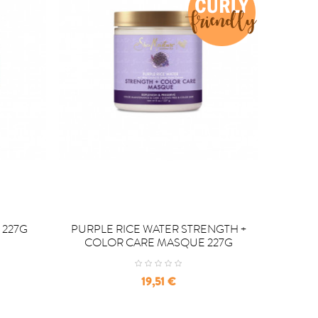


COMPRAR
C
 227G
PURPLE RICE WATER STRENGTH +
ECH
COLOR CARE MASQUE 227G
D
Precio
19,51 €