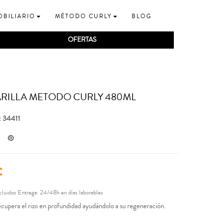
OBILIARIO
MÉTODO CURLY
BLOG
OFERTAS
RILLA METODO CURLY 480ML
: 34411
€
cluidos
Entrega: 24/48h en días laborables
ecupera el rizo en profundidad ayudándolo a su regeneración.