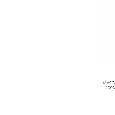

C
MASC
200