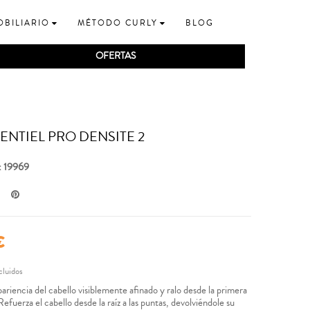
OBILIARIO
MÉTODO CURLY
BLOG
OFERTAS
SENTIEL PRO DENSITE 2
: 19969
€
cluidos
ariencia del cabello visiblemente afinado y ralo desde la primera
Refuerza el cabello desde la raíz a las puntas, devolviéndole su