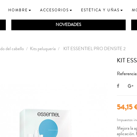
HOMBRE
ACCESORIOS
ESTÉTICA Y UÑAS
M
NOVEDADES
do del cabello
Kits peluquería
KIT ESSENTIEL PRO DENSITE 2
KIT ES
Referencia
54,15 
Impuestos in
Mejora la ap
aplicación. 