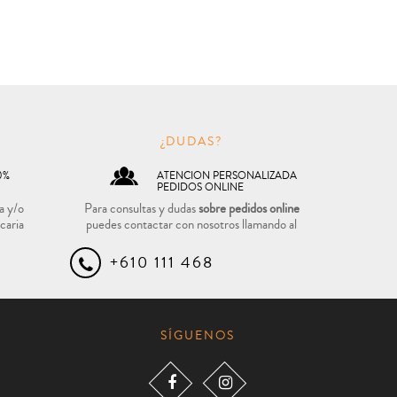
O
¿DUDAS?
0%
ATENCION PERSONALIZADA
PEDIDOS ONLINE
a y/o
Para consultas y dudas
sobre pedidos online
caria
puedes contactar con nosotros llamando al
+610 111 468
SÍGUENOS