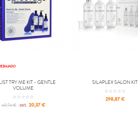
REBAJADO

OMPRAR
COMPRAR
LIST TRY ME KIT - GENTLE
SILAPLEX SALON KIT
VOLUME
Precio
298,87 €
Regular
Precio
20,37 €
40,74 €
-50%
price