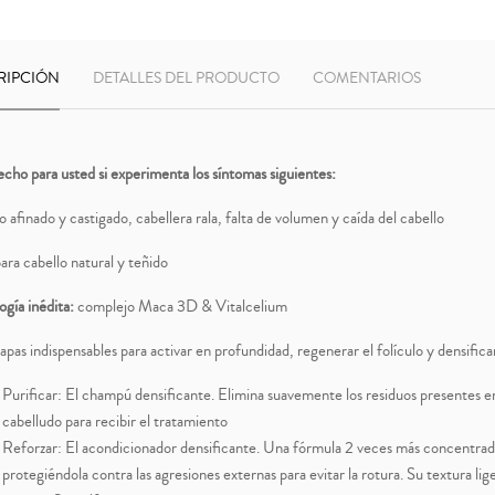
RIPCIÓN
DETALLES DEL PRODUCTO
COMENTARIOS
echo para usted si experimenta los síntomas siguientes:
o afinado y castigado, cabellera rala, falta de volumen y caída del cabello
ara cabello natural y teñido
ogía inédita:
complejo Maca 3D & Vitalcelium
apas indispensables para activar en profundidad, regenerar el folículo y densificar 
Purificar: El champú densificante. Elimina suavemente los residuos presentes en
cabelludo para recibir el tratamiento
Reforzar: El acondicionador densificante. Una fórmula 2 veces más concentrada 
protegiéndola contra las agresiones externas para evitar la rotura. Su textura l