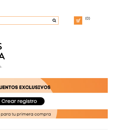
(0)
S
A
o.