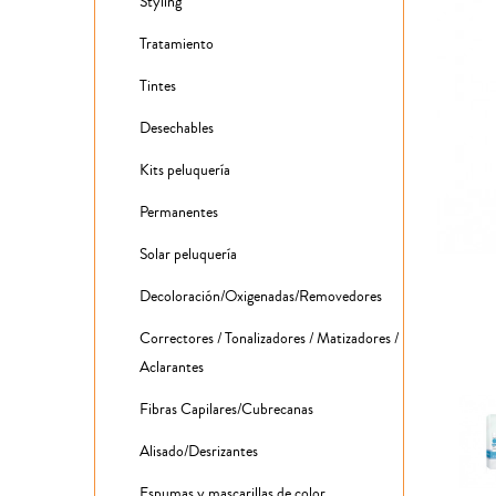
Styling
Tratamiento
Tintes
Desechables
Kits peluquería
Permanentes
Solar peluquería
Decoloración/Oxigenadas/Removedores
Correctores / Tonalizadores / Matizadores /
Aclarantes
Fibras Capilares/Cubrecanas
Alisado/Desrizantes
Espumas y mascarillas de color