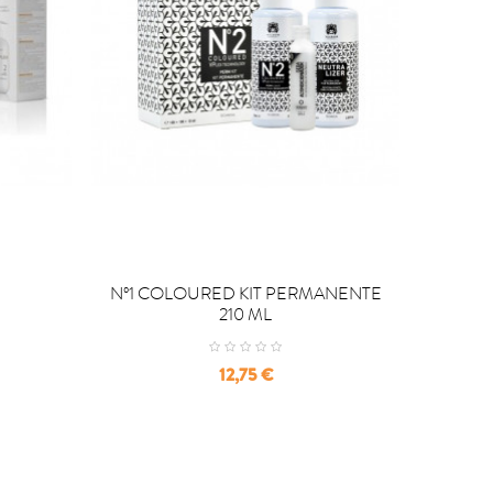
PRECIO 


COMPRAR
C
Nº1 COLOURED KIT PERMANENTE
210 ML
Precio
12,75 €