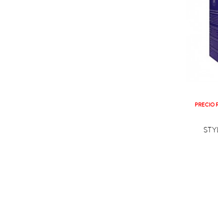
PRECIO 

C
STY