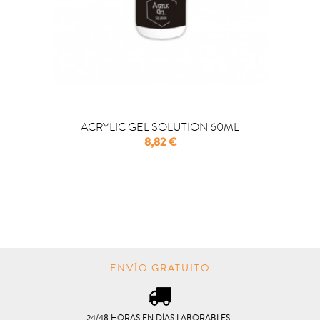
ACRYLIC GEL SOLUTION 60ML
Precio
8,82 €

COMPRAR
ENVÍO GRATUITO
24/48 HORAS EN DÍAS LABORABLES