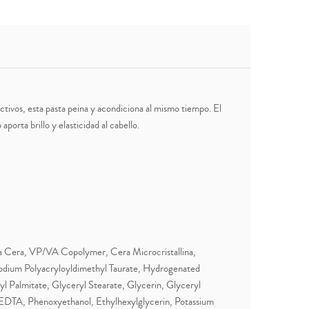
activos, esta pasta peina y acondiciona al mismo tiempo. El
porta brillo y elasticidad al cabello.
a Cera, VP/VA Copolymer, Cera Microcristallina,
dium Polyacryloyldimethyl Taurate, Hydrogenated
yl Palmitate, Glyceryl Stearate, Glycerin, Glyceryl
m EDTA, Phenoxyethanol, Ethylhexylglycerin, Potassium