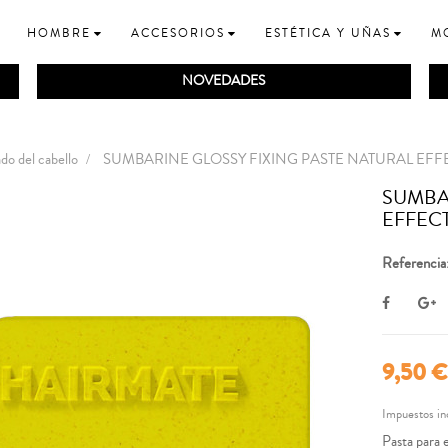
HOMBRE
ACCESORIOS
ESTÉTICA Y UÑAS
M
NOVEDADES
do del cabello
SUMBARINE GLOSSY FIXING PASTE NATURAL EFF
SUMBA
EFFECT
Referencia
9,50 €
Impuestos in
Pasta para e