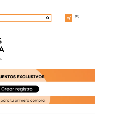
(0)
S
A
o.