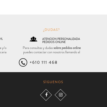
O
¿DUDAS?
0%
ATENCION PERSONALIZADA
PEDIDOS ONLINE
a y/o
Para consultas y dudas
sobre pedidos online
caria
puedes contactar con nosotros llamando al
+610 111 468
SÍGUENOS