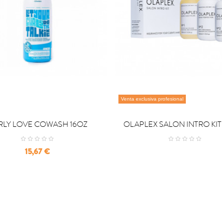
Venta exclusiva profesional

OMPRAR
COMPRAR
RLY LOVE COWASH 16OZ
OLAPLEX SALON INTRO KIT
Precio
15,67 €