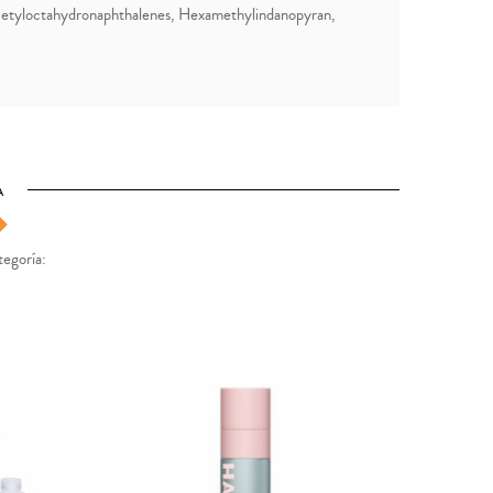
cetyloctahydronaphthalenes, Hexamethylindanopyran,
A
tegoría: