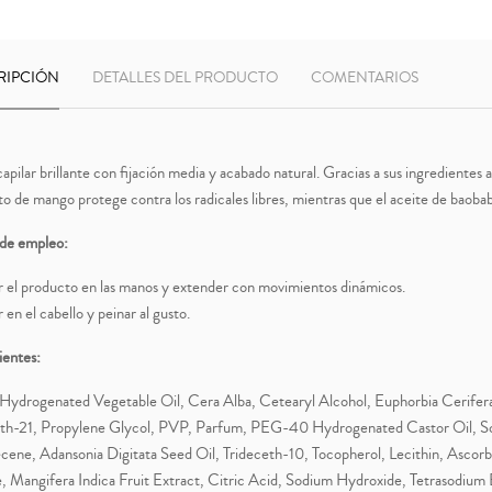
RIPCIÓN
DETALLES DEL PRODUCTO
COMENTARIOS
capilar brillante con fijación media y acabado natural. Gracias a sus ingredientes 
o de mango protege contra los radicales libres, mientras que el aceite de baobab a
de empleo:
r el producto en las manos y extender con movimientos dinámicos.
 en el cabello y peinar al gusto.
ientes:
Hydrogenated Vegetable Oil, Cera Alba, Cetearyl Alcohol, Euphorbia Cerifer
th-21, Propylene Glycol, PVP, Parfum, PEG-40 Hydrogenated Castor Oil, So
cene, Adansonia Digitata Seed Oil, Trideceth-10, Tocopherol, Lecithin, Ascorb
, Mangifera Indica Fruit Extract, Citric Acid, Sodium Hydroxide, Tetrasodiu