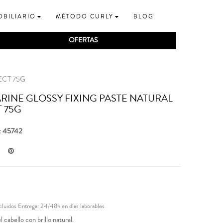
OBILIARIO
MÉTODO CURLY
BLOG
OFERTAS
ECT 75G
RINE GLOSSY FIXING PASTE NATURAL
 75G
: 45742
cluidos
Entrega: 24/48h en días laborables
l cabello con brillo natural.