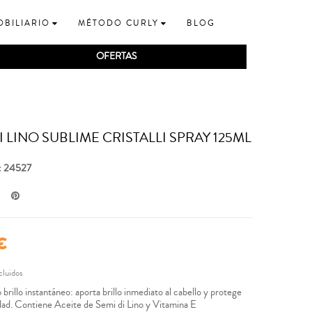
OBILIARIO
MÉTODO CURLY
BLOG
OFERTAS
I LINO SUBLIME CRISTALLI SPRAY 125ML
: 24527
€
cluidos
brillo instantáneo: aporta brillo inmediato al cabello y protege
ad. Contiene Aceite de Semi di Lino y Vitamina E