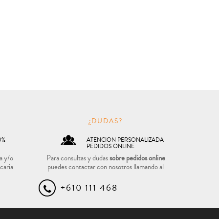
O
¿DUDAS?
0%
ATENCION PERSONALIZADA
PEDIDOS ONLINE
a y/o
Para consultas y dudas
sobre pedidos online
caria
puedes contactar con nosotros llamando al
+610 111 468