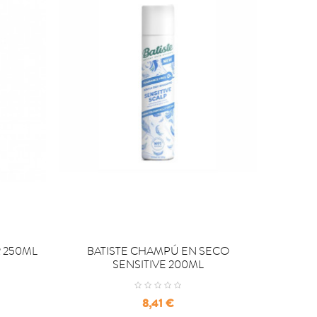


COMPRAR
C
 250ML
BATISTE CHAMPÚ EN SECO
POWER
SENSITIVE 200ML
Precio
8,41 €