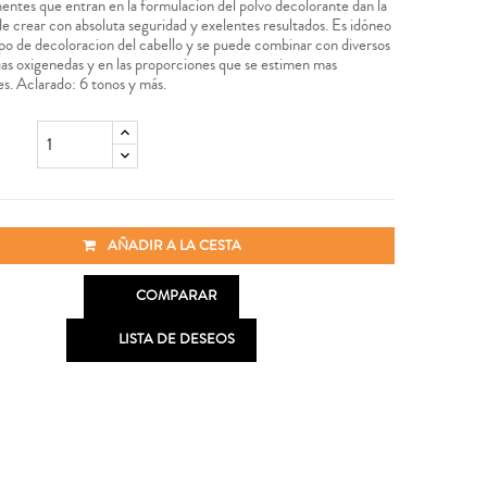
ntes que entran en la formulacion del polvo decolorante dan la
 de crear con absoluta seguridad y exelentes resultados. Es idóneo
ipo de decoloracion del cabello y se puede combinar con diversos
uas oxigenedas y en las proporciones que se estimen mas
s. Aclarado: 6 tonos y más.
AÑADIR A LA CESTA

COMPARAR

LISTA DE DESEOS