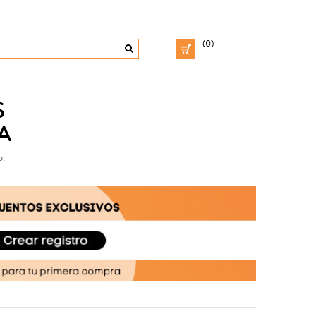
(0)
S
A
o.