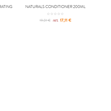


COMPRAR
C
RATING
NATURALS CONDITIONER 200ML
UNIQ O
TR
Regular
Precio
17,11 €
19,01 €
-10%
price