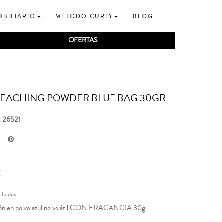
OBILIARIO
MÉTODO CURLY
BLOG
OFERTAS
BLEACHING POWDER BLUE BAG 30GR
: 26521
€
cluidos
ón en polvo azul no volátil CON FRAGANCIA 30g.