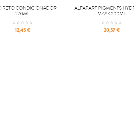

OMPRAR
COMPRAR
O RETO CONDICIONADOR
ALFAPARF PIGMENTS HYD
270ML
MASK 200ML
Precio
Precio
12,45 €
20,57 €