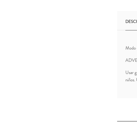
DESC
Modo d
ADVE
Usar g
niños.