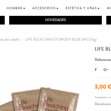
HOMBRE
ACCESORIOS
ESTÉTICA Y UÑAS
M
NOVEDADES
do del cabello
LIFE BLEACHING POWDER BLUE BAG 30gr
LIFE 
Referencia
3,00 
Impuestos in
Decoloraci