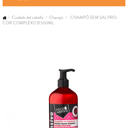
Cuidado del cabello
Champú
CHAMPÔ SEM SAL PRO-
COR COMPLEXO B 500ML