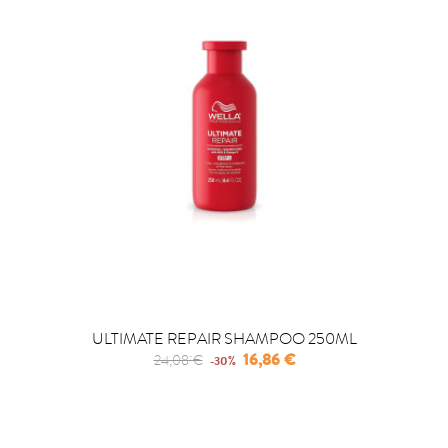
ULTIMATE REPAIR SHAMPOO 250ML
Regular
Precio
16,86 €
24,08 €
-30%
price