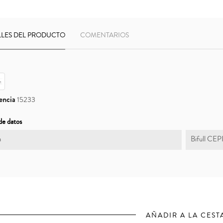
LLES DEL PRODUCTO
COMENTARIOS
encia
15233
de datos
a
Bifull CE
AÑADIR A LA CEST