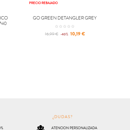
PRECIO REBAJADO


COMPRAR
C
MICO
GO GREEN DETANGLER GREY
BI
º40
Regular
Precio
10,19 €
16,99 €
-40%
price
O
¿DUDAS?
0%
ATENCION PERSONALIZADA