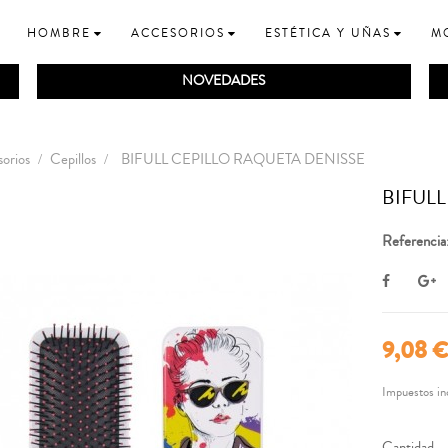
HOMBRE
ACCESORIOS
ESTÉTICA Y UÑAS
M
NOVEDADES
orios
Cepillos
BIFULL CEPILLO RAQUETA DENISSE
BIFULL
Referencia
9,08 
Impuestos in
Cantidad