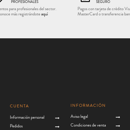
PROFESIONALES
SEGURO
ntos para profesionales del sector.
Pagos con tarjeta de crédito Vis
onoce más registrándote
aquí
MasterCard o transferencia ban
INFORMACIÓN
CUENTA
Aviso legal
Información personal
Condiciones de venta
Pedidos