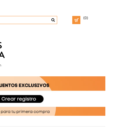
(0)
S
A
o.