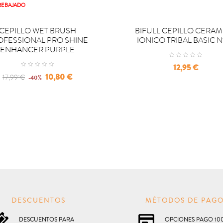
REBAJADO

OMPRAR
COMPRAR
CEPILLO WET BRUSH
BIFULL CEPILLO CERA
OFESSIONAL PRO SHINE
IONICO TRIBAL BASIC N
ENHANCER PURPLE
Precio
12,95 €
Regular
Precio
10,80 €
17,99 €
-40%
price
DESCUENTOS
MÉTODOS DE PAG
DESCUENTOS PARA
OPCIONES PAGO 10