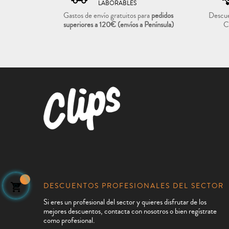
LABORABLES
Gastos de envío gratuitos para
pedidos
Descue
superiores a 120€
(envíos a Península)
C
DESCUENTOS PROFESIONALES DEL SECTOR

Si eres un profesional del sector y quieres disfrutar de los
mejores descuentos, contacta con nosotros o bien regístrate
como profesional.