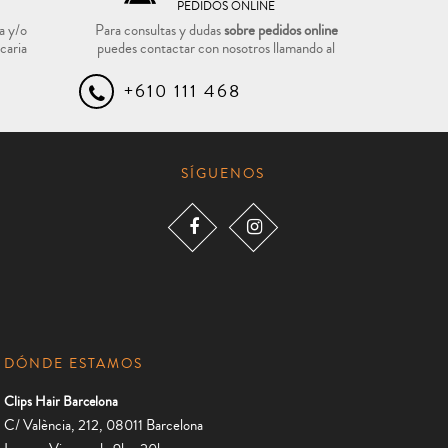
PEDIDOS ONLINE
a y/o
Para consultas y dudas
sobre pedidos online
caria
puedes contactar con nosotros llamando al
+610 111 468
SÍGUENOS
DÓNDE ESTAMOS
Clips Hair Barcelona
C/ València, 212, 08011 Barcelona