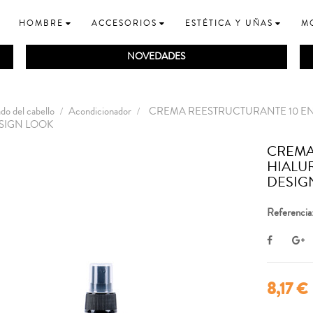
HOMBRE
ACCESORIOS
ESTÉTICA Y UÑAS
M
NOVEDADES
do del cabello
Acondicionador
CREMA REESTRUCTURANTE 10 EN
SIGN LOOK
CREMA
HIALU
DESIG
Referencia
8,17 €