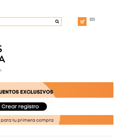
(0)
S
A
o.