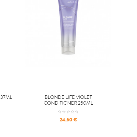


COMPRAR
C
237ML
BLONDE LIFE VIOLET
AS I A
CONDITIONER 250ML
I
Precio
24,60 €