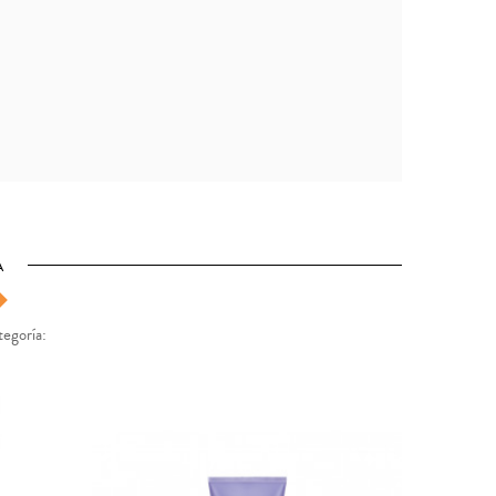
A
tegoría: