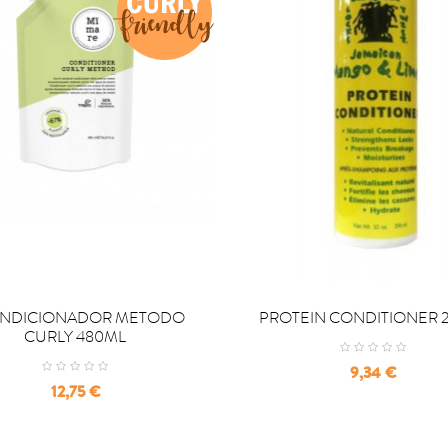

OMPRAR
COMPRAR
NDICIONADOR METODO
PROTEIN CONDITIONER 
CURLY 480ML
Precio
9,34 €
Precio
12,75 €