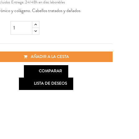
cluidos
Entrega: 24/48h en días laborables
rónico y colágeno. Cabellos tratados y dañados
AÑADIR A LA CESTA

COMPARAR

LISTA DE DESEOS