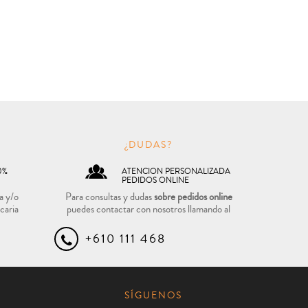
O
¿DUDAS?
0%
ATENCION PERSONALIZADA
PEDIDOS ONLINE
a y/o
Para consultas y dudas
sobre pedidos online
caria
puedes contactar con nosotros llamando al
+610 111 468
SÍGUENOS