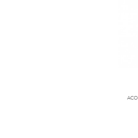

C
ACO