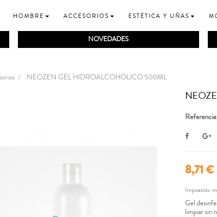
HOMBRE
ACCESORIOS
ESTÉTICA Y UÑAS
M
NOVEDADES
orios
NEOZEN GEL HIDROALCOHÓLICO 500ML
NEOZE
Referenci
8,71 €
Impuestos in
Gel desinfe
limpiar sin