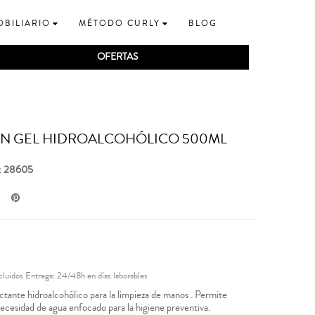
OBILIARIO
MÉTODO CURLY
BLOG
OFERTAS
N GEL HIDROALCOHÓLICO 500ML
a: 28605
cluidos
Entrega: 24/48h en días laborables
ctante hidroalcohólico para la limpieza de manos . Permite
 necesidad de agua enfocado para la higiene preventiva.