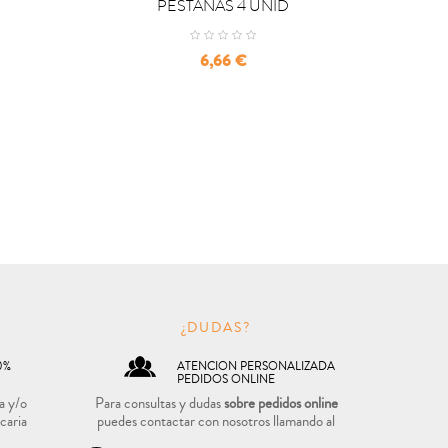
PESTAÑAS 4 UNID
Precio
6,66 €
O
¿DUDAS?
0%
ATENCION PERSONALIZADA
PEDIDOS ONLINE
a y/o
Para consultas y dudas
sobre pedidos online
caria
puedes contactar con nosotros llamando al