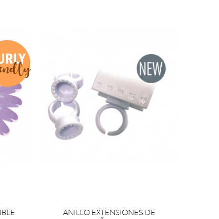


COMPRAR
C
IBLE
ANILLO EXTENSIONES DE
BIFUL