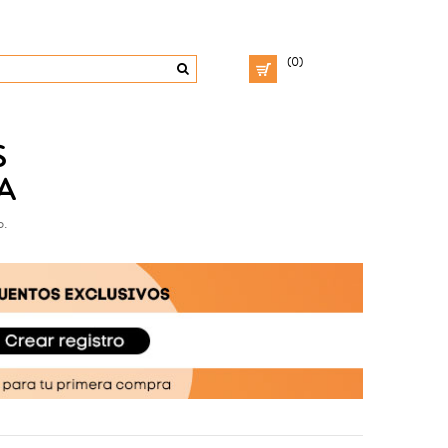
(0)
S
A
o.