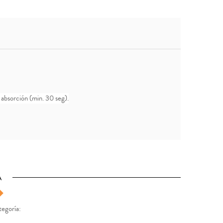
 absorción (min. 30 seg).
A
tegoría: