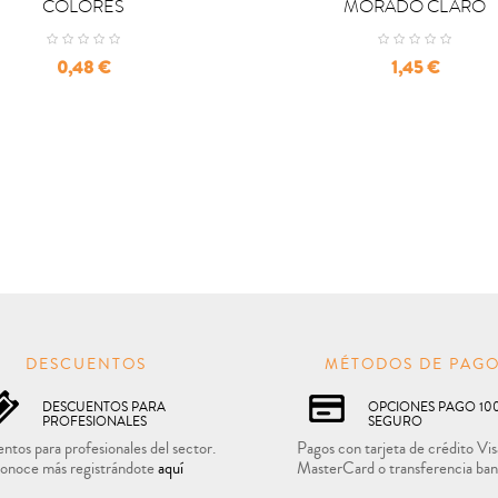
COLORES
MORADO CLARO
Precio
Precio
0,48 €
1,45 €
DESCUENTOS
MÉTODOS DE PAG
DESCUENTOS PARA
OPCIONES PAGO 10
PROFESIONALES
SEGURO
ntos para profesionales del sector.
Pagos con tarjeta de crédito Vis
onoce más registrándote
aquí
MasterCard o transferencia ban