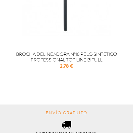
BROCHA DELINEADORA Nº16 PELO SINTETICO
PROFESSIONAL TOP LINE BIFULL
Precio
2,78 €

COMPRAR
ENVÍO GRATUITO