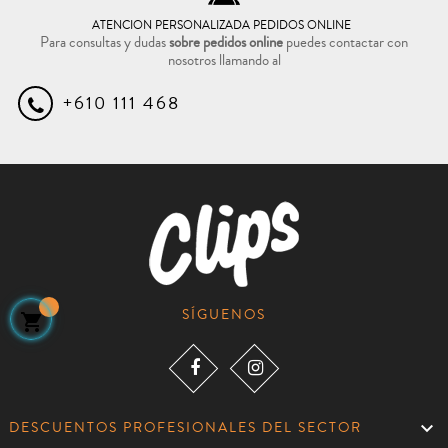
ATENCION PERSONALIZADA PEDIDOS ONLINE
Para consultas y dudas
sobre pedidos online
puedes contactar con
nosotros llamando al
+610 111 468
SÍGUENOS


DESCUENTOS PROFESIONALES DEL SECTOR