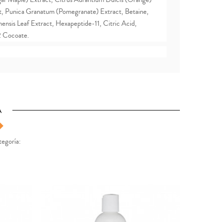
t, Punica Granatum (Pomegranate) Extract, Betaine,
ensis Leaf Extract, Hexapeptide-11, Citric Acid,
2 Cocoate.
A
tegoría: