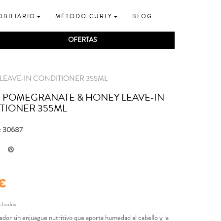
OBILIARIO
MÉTODO CURLY
BLOG
OFERTAS
LEAVE-IN CONDITIONER 355ML
E POMEGRANATE & HONEY LEAVE-IN
TIONER 355ML
: 30687
 €
cluidos
dor sin enjuague nutritivo que aporta humedad al cabello y la