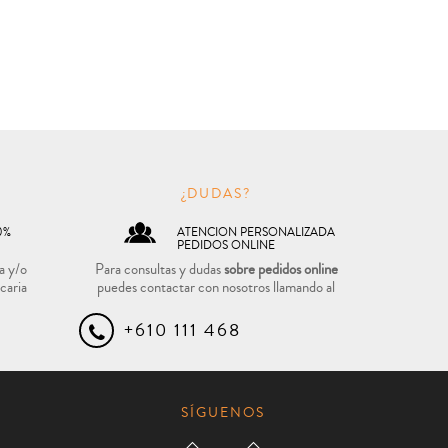
O
¿DUDAS?
0%
ATENCION PERSONALIZADA
PEDIDOS ONLINE
a y/o
Para consultas y dudas
sobre pedidos online
caria
puedes contactar con nosotros llamando al
+610 111 468
SÍGUENOS