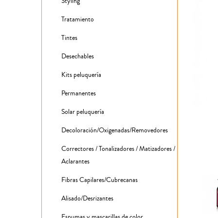
Styling
Tratamiento
Tintes
Desechables
Kits peluquería
Permanentes
Solar peluquería
Decoloración/Oxigenadas/Removedores
Correctores / Tonalizadores / Matizadores /
Aclarantes
Fibras Capilares/Cubrecanas
Alisado/Desrizantes
Espumas y mascarillas de color