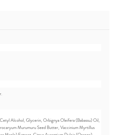
r.
etyl Alcohol, Glycerin, Orbignya Oleifera (Babassu) Oil,
 Astrocaryum Murumuru Seed Butter, Vaccinium Myrtillus
ar Maple) Extract, Citrus Aurantium Dulcis (Orange)