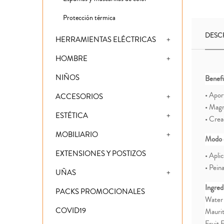
Protección térmica
DESC
HERRAMIENTAS ELÉCTRICAS
HOMBRE
NIÑOS
Benefi
• Apor
ACCESORIOS
• Magn
ESTÉTICA
• Crea
MOBILIARIO
Modo 
EXTENSIONES Y POSTIZOS
• Apli
• Pein
UÑAS
Ingred
PACKS PROMOCIONALES
Water 
COVID19
Maurit
Fruit 