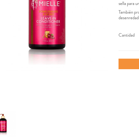
sella para 
También prop
desenredado
Cantidad