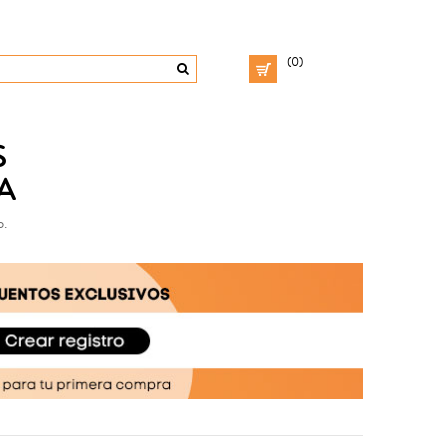
(0)
S
A
o.