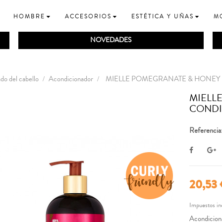
HOMBRE
ACCESORIOS
ESTÉTICA Y UÑAS
M
NOVEDADES
do del cabello
Acondicionador
MIELLE POMEGRANATE & HONEY 
MIELL
CONDI
Referencia
20,53
Impuestos in
Acondiciona