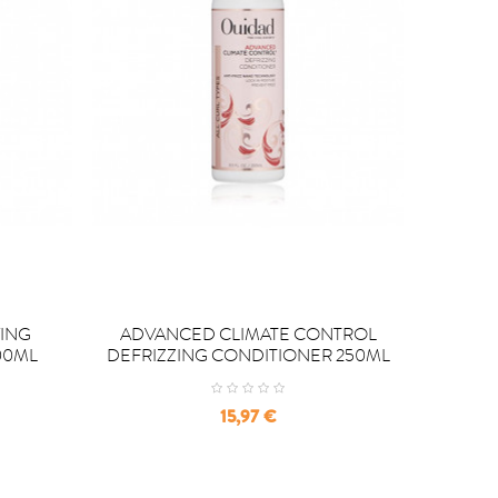


COMPRAR
C
ING
ADVANCED CLIMATE CONTROL
CU
00ML
DEFRIZZING CONDITIONER 250ML
Precio
15,97 €