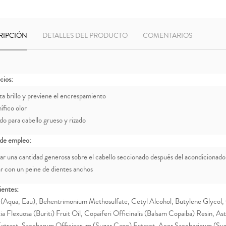
RIPCIÓN
DETALLES DEL PRODUCTO
COMENTARIOS
cios:
ta brillo y previene el encrespamiento
ífico olor
do para cabello grueso y rizado
de empleo:
car una cantidad generosa sobre el cabello seccionado después del acondicionado
ar con un peine de dientes anchos
ientes:
(Aqua, Eau), Behentrimonium Methosulfate, Cetyl Alcohol, Butylene Glycol, C
ia Flexuosa (Buriti) Fruit Oil, Copaiferi Officinalis (Balsam Copaiba) Resin,
Extract, Saccharum Officinarum (Sugar Cane) Extract, Acer Saccharinum (Sug