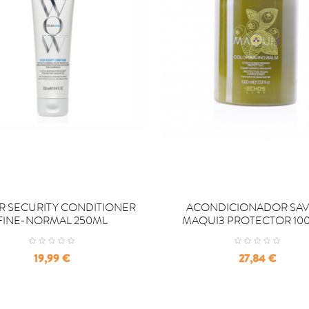

OMPRAR
COMPRAR
 SECURITY CONDITIONER
ACONDICIONADOR SAV
FINE-NORMAL 250ML
MAQUI3 PROTECTOR 10
Precio
Precio
19,99 €
27,84 €